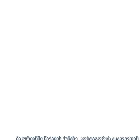
ბაკურიანში წაქაძის ქუჩაზე, კოხტაგორას ასახვევთა