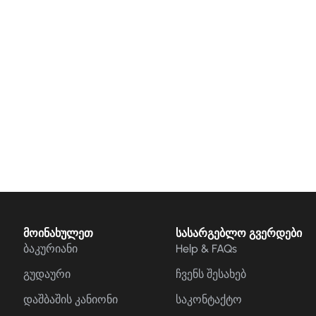
მოინახულეთ
სასარგებლო გვერდები
ბაკურიანი
Help & FAQs
გუდაური
ჩვენს შესახებ
დაშბაშის კანიონი
საკონტაქტო