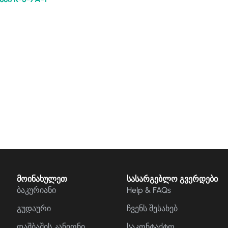
მოინახულეთ
სასარგებლო გვერდები
ბაკურიანი
Help & FAQs
გუდაური
ჩვენს შესახებ
დაშბაშის კანიონი
საკონტაქტო