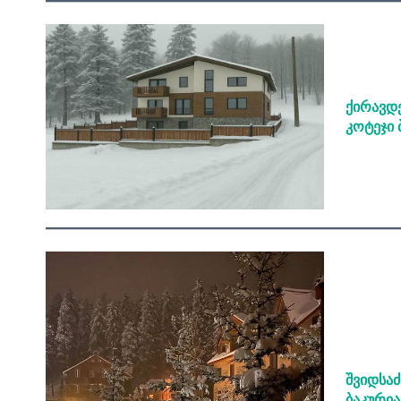
ქირავდე
კოტეჯი 
შვიდსაძ
ბაკურია